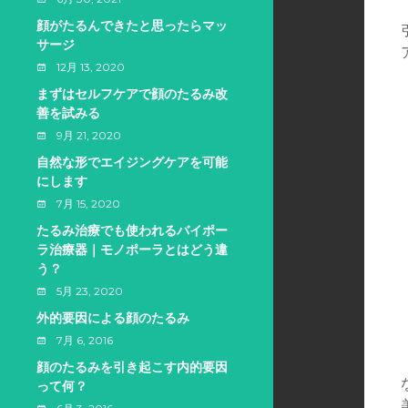
顔がたるんできたと思ったらマッ
サージ
12月 13, 2020
まずはセルフケアで顔のたるみ改
善を試みる
9月 21, 2020
自然な形でエイジングケアを可能
にします
7月 15, 2020
たるみ治療でも使われるバイポー
ラ治療器｜モノポーラとはどう違
う？
5月 23, 2020
外的要因による顔のたるみ
7月 6, 2016
顔のたるみを引き起こす内的要因
って何？