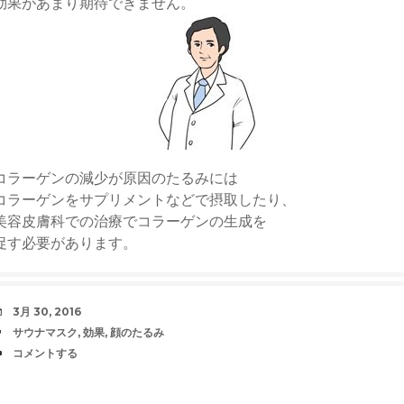
効果があまり期待できません。
コラーゲンの減少が原因のたるみには
コラーゲンをサプリメントなどで摂取したり、
美容皮膚科での治療でコラーゲンの生成を
促す必要があります。
日
3月 30, 2016
時
タ
サウナマスク
,
効果
,
顔のたるみ
グ
コ
コメントする
メ
ン
ト