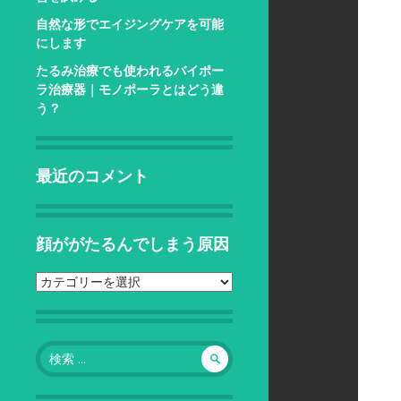
自然な形でエイジングケアを可能
にします
たるみ治療でも使われるバイポー
ラ治療器｜モノポーラとはどう違
う？
最近のコメント
顔ががたるんでしまう原因
顔
が
が
た
検
る
索:
ん
で