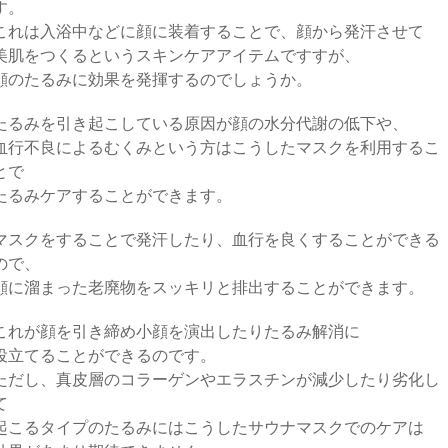
す。
これは入浴中などに顔に装着することで、顔から発汗させて
美肌をつくるというスキンケアアイテムですすが、
顔のたるみに効果を発揮するのでしょうか。
たるみを引き起こしている原因が顔の水分代謝の低下や、
血行不良によるむくみという方はこうしたマスクを利用するこ
とで
たるみケアすることができます。
マスクをすることで発汗したり、血行を良くすることができる
ので、
顔に溜まった老廃物をスッキリと排出することができます。
これが顔を引き締め小顔を演出したりたるみ解消に
役立てることができるのです。
ただし、真皮層のコラーゲンやエラスチンが減少したり劣化し
て
起こるタイプのたるみにはこうしたサウナマスクでのケアは