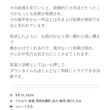
その経過を見ていくと、術後約三カ月ほどたったこ
ろがもっとも効果が発揮され、
その後半年から一年ほどは引き上げ効果が持続でき
ると言われています。
前述したように、お肌のかなり深い層から浅い層ま
で
働きかけてくれるので、強力なハリ効果が現れ、
小じわや毛穴も目立ちにくくさせてくれます。
若返り治療としてはいち押しで、
ダウンタイムもほとんどなく気軽にトライできる治
療です。
日
9月 21, 2020
時
タ
ウルセラ
,
経過
,
美容皮膚科
,
自力
,
解消
,
顔のたるみ
グ
コ
コメントする