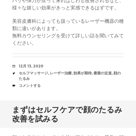
ハリや弾力が戻って来ればしわも改善されるなど、
様々な嬉しい効果がきっと実感できるはずです。
美容皮膚科によっても扱っているレーザー機器の種
類に違いがあります。
無料カウンセリングを受けて詳しい話を聞いてみて
ください。
日
12月 13, 2020
時
タ
セルフマッサージ
,
レーザー治療
,
効果が期待
,
最善の近道
,
顔の
グ
たるみ
コ
コメントする
メ
ン
ト
まずはセルフケアで顔のたるみ
改善を試みる