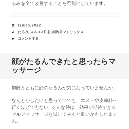
るみを全て改善することを可能にしています。
日
12月 16, 2022
時
タ
たるみ
,
スネコス注射
,
細胞外マトリックス
グ
コ
コメントする
メ
ン
ト
顔がたるんできたと思ったらマ
ッサージ
加齢とともに顔のたるみが気になっていませんか。
なんとかしたいと思っていても、エステや皮膚科へ
行くほどでもない…そんな時は、効果が期待できる
セルフマッサージを試してみると良いかもしれませ
ん。