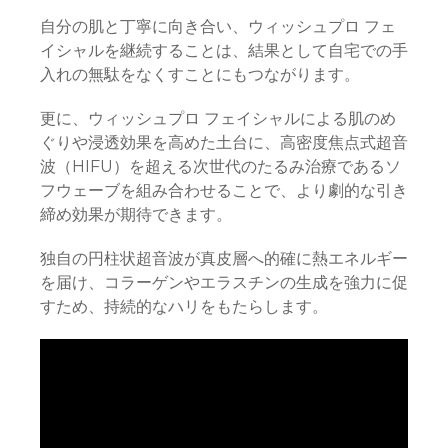
自分の肌と丁寧に向き合い、ウィッシュプロ フェ
イシャルを継続することは、結果として自宅での手
入れの無駄をなくすことにもつながります。
更に、ウィッシュプロ フェイシャルによる肌のめ
ぐりや浸透効果を高めた土台に、高密度焦点式超音
波（HIFU）を超える次世代のたるみ治療であるソ
フウェーブを組み合わせることで、より劇的な引き
締め効果が期待できます。
独自の円柱状超音波が真皮層へ的確に熱エネルギー
を届け、コラーゲンやエラスチンの生成を強力に促
すため、持続的なハリをもたらします。