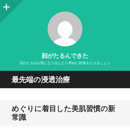
サ
イ
ド
バ
ー
顔がたるんできた
顔のたるみが気になり出したら早めに対策をとりましょう
最先端の浸透治療
めぐりに着目した美肌習慣の新
常識