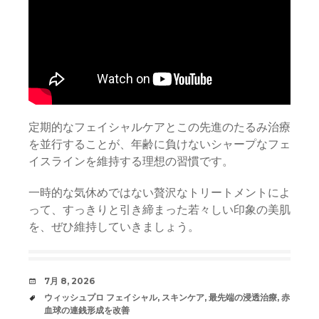
定期的なフェイシャルケアとこの先進のたるみ治療
を並行することが、年齢に負けないシャープなフェ
イスラインを維持する理想の習慣です。
一時的な気休めではない贅沢なトリートメントによ
って、すっきりと引き締まった若々しい印象の美肌
を、ぜひ維持していきましょう。
日
7月 8, 2026
時
タ
ウィッシュプロ フェイシャル
,
スキンケア
,
最先端の浸透治療
,
赤
グ
血球の連銭形成を改善