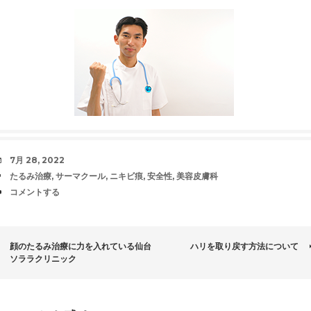
日
7月 28, 2022
時
タ
たるみ治療
,
サーマクール
,
ニキビ痕
,
安全性
,
美容皮膚科
グ
コ
コメントする
メ
ン
ト
投
顔のたるみ治療に力を入れている仙台
ハリを取り戻す方法について
ソララクリニック
稿
ナ