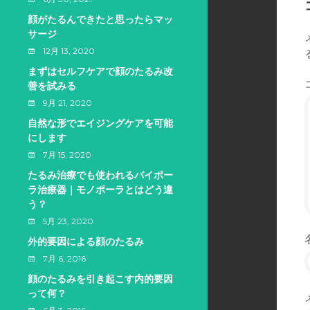
顔がたるんできたと思ったらマッ
サージ
12月 13, 2020
まずはセルフケアで顔のたるみ改
善を試みる
9月 21, 2020
自然な形でエイジングケアを可能
にします
7月 15, 2020
たるみ治療でも使われるバイポー
ラ治療器｜モノポーラとはどう違
う？
5月 23, 2020
外的要因による顔のたるみ
7月 6, 2016
顔のたるみを引き起こす内的要因
って何？