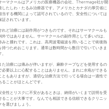
サーマクールはアメリカの医療機器の会社、Thermage社が開
発したしわ・たるみ治療器です。アメリカとカナダの厚労省に
相当する機関によって認可されているので、安全性については
保証されています。
けれど治療には副作用がつきものです。それはサーマクールも
例外ではありません。サーマクールの副作用として多いのは、
赤みと腫れです。これは、高周波電磁波を用いることで術後熱
を持つためおこります。通常は数時間から数日で引いていきま
す。
また治療には痛みが伴いますが、麻酔テープなどを使用するの
で必要以上に心配することはありません。まれに水疱ができる
こともありますが、適切な治療方法で行ってる場合は一過性で
あることがほとんどです。
安全性とリスクに不安があるときは、納得がいくまで説明を受
けることが大事です。なんでも相談できる信頼できるクリニッ
クを選びましょう。