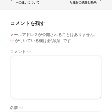
投
ーの違いについて
た注射の成分と効果
稿
ナ
コメントを残す
ビ
メールアドレスが公開されることはありません。
ゲ
※
が付いている欄は必須項目です
ー
コメント
※
シ
ョ
ン
名前
※