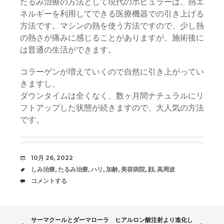
たるみ治療の方法として現代のポピュラーは、熱エ
ネルギーを利用してできる医療機器での引き上げる
方法です。マシンの熱を使う方法ですので、少し熱
の熱さが痛みに感じることがありますが、施術後に
は普通の生活ができます。
コラーゲンが増えていくので自然に引き上がってい
きますし、
ダウンタイムは全くなく、数ヶ月間ナチュラルにリ
フトアップした状態が続きますので、大人気の方法
です。
日
10月 26, 2022
時
タ
しみ治療
,
たるみ治療
,
ハリ
,
加齢
,
美容病院
,
顔
,
高周波
グ
コ
コメントする
メ
ン
ト
サーマクールとダーマローラ
ヒアルロン酸注射より進化し